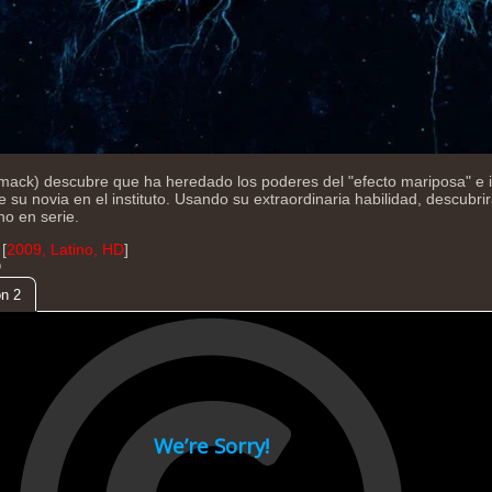
mack) descubre que ha heredado los poderes del "efecto mariposa" e in
 su novia en el instituto. Usando su extraordinaria habilidad, descubrir
o en serie.
[
2009, Latino, HD
]
D
n 2