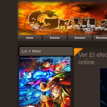
Inicio
Estreno
Generos
Recome
Lo + New
Ver El efe
online