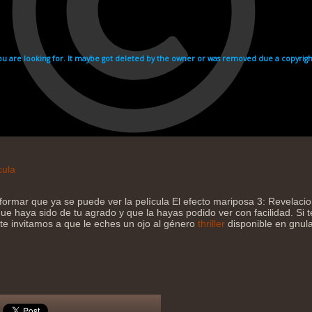
cula
formar que ya se puede ver la película El efecto mariposa 3: Revelaci
e haya sido de tu agrado y que la hayas podido ver con facilidad. Si t
 te invitamos a que le eches un ojo al género
thriller
disponible en gnula