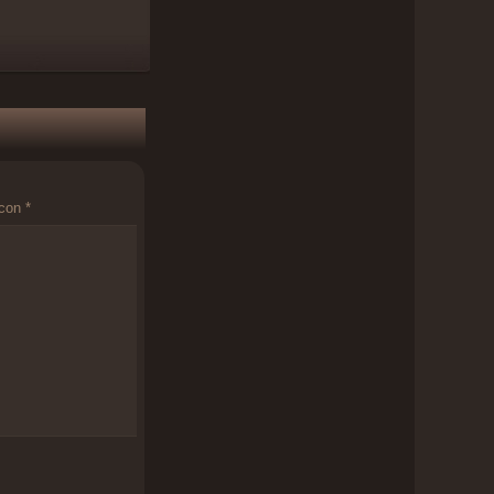
 con
*