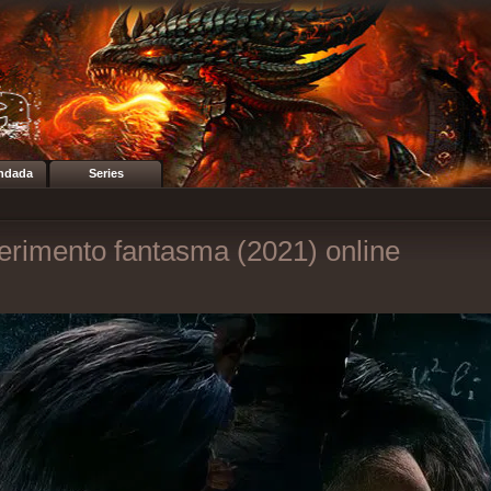
ndada
Series
erimento fantasma (2021) online