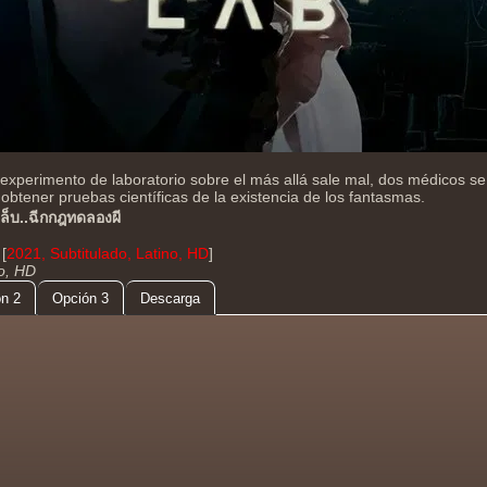
xperimento de laboratorio sobre el más allá sale mal, dos médicos s
obtener pruebas científicas de la existencia de los fantasmas.
ล็บ..ฉีกกฎทดลองผี
[
2021, Subtitulado, Latino, HD
]
do, HD
n 2
Opción 3
Descarga