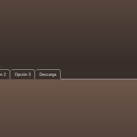
D
n 2
Opción 3
Descarga