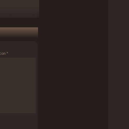
 con
*