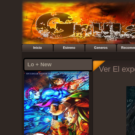
Inicio
Estreno
Generos
Recome
Lo + New
Ver El exp