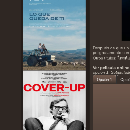
Después de que un e
peligrosamente con 
Otros títulos:
โกสต์แ
Ver película online
opción 1, Subtitula
Opción 1
Opció