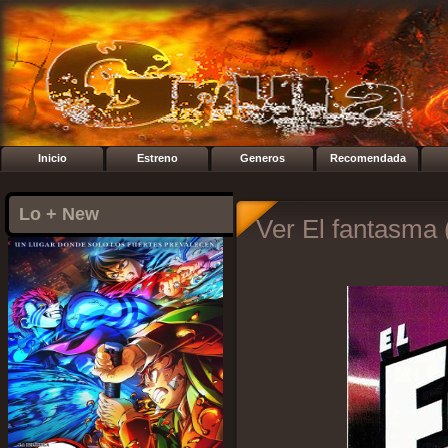
Inicio
Estreno
Generos
Recomendada
Lo + New
Ver El fantasma 