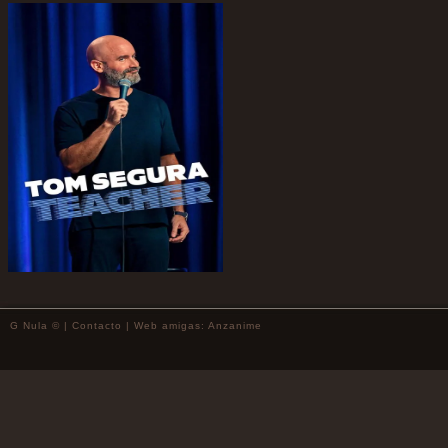
G Nula © |
Contacto
| Web amigas:
Anzanime