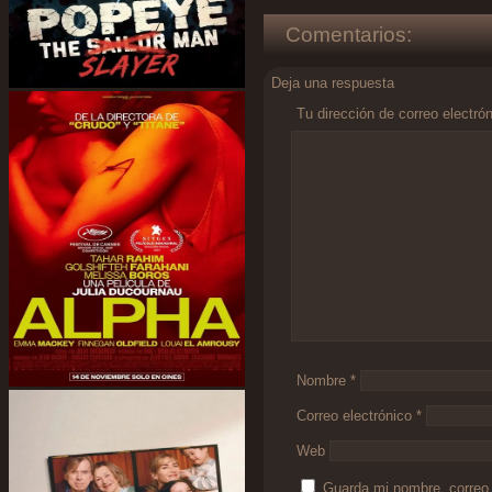
Comentarios:
Deja una respuesta
Tu dirección de correo electró
Comentario
*
Nombre
*
Correo electrónico
*
Web
Guarda mi nombre, correo 