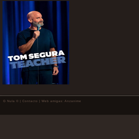
G Nula © |
Contacto
| Web amigas:
Anzanime