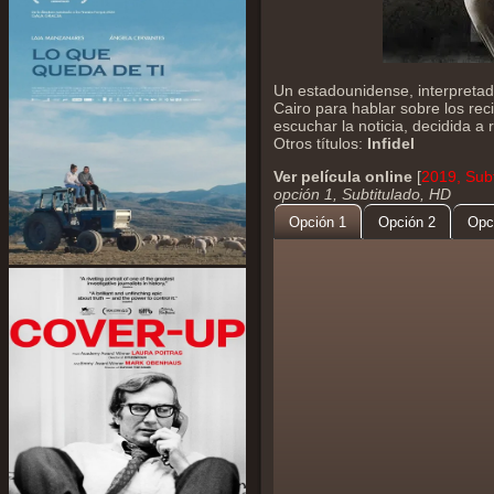
Un estadounidense, interpretad
Cairo para hablar sobre los rec
escuchar la noticia, decidida a 
Otros títulos:
Infidel
Ver película online
[
2019, Subt
opción 1, Subtitulado, HD
Opción 1
Opción 2
Opc