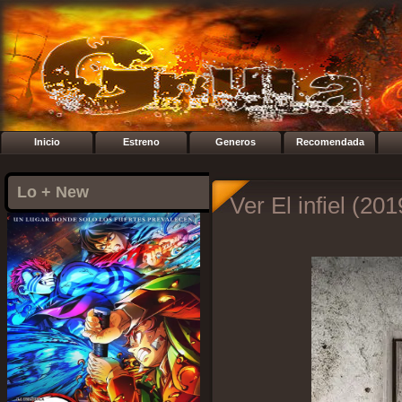
Inicio
Estreno
Generos
Recomendada
Lo + New
Ver El infiel (201