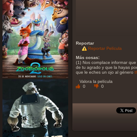
Reportar
Reportar Película
Más cosas:
(1) Nos complace informar que y
de tu agrado y que la hayas podi
que le eches un ojo al género
t
Valora la película
0
0