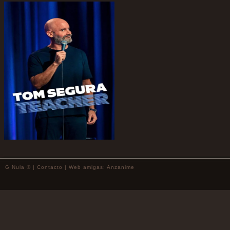
G Nula © |
Contacto
| Web amigas:
Anzanime