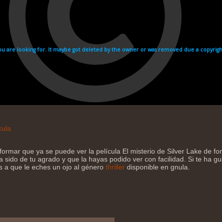
cula
ormar que ya se puede ver la película El misterio de Silver Lake de fo
sido de tu agrado y que la hayas podido ver con facilidad. Si te ha gu
os a que le eches un ojo al género
thriller
disponible en gnula.