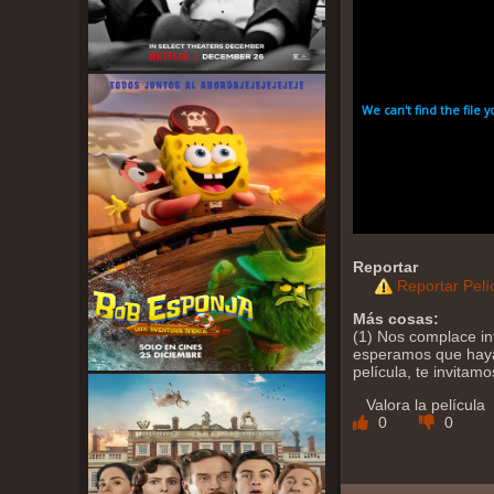
Reportar
Reportar Pelí
Más cosas:
(1) Nos complace inf
esperamos que haya 
película, te invitam
Valora la película
0
0