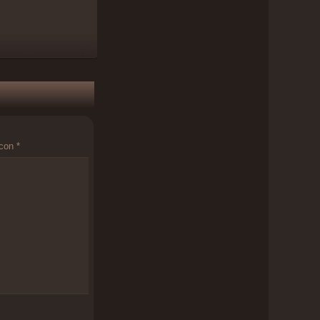
 con
*