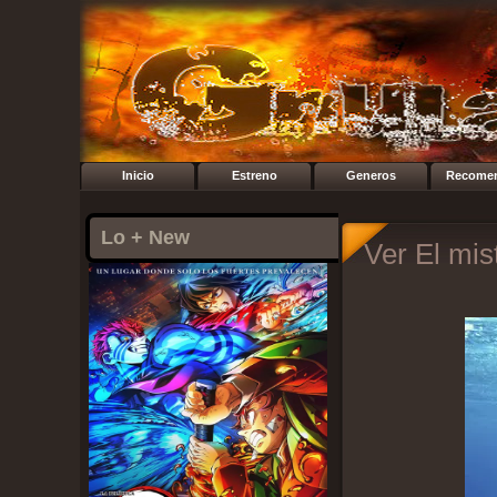
Inicio
Estreno
Generos
Recome
Lo + New
Ver El mis