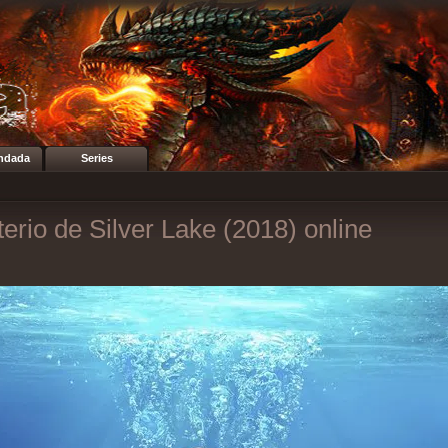
ndada
Series
terio de Silver Lake (2018) online