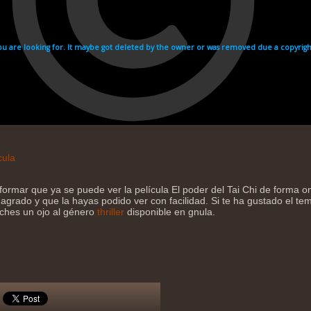
cula
formar que ya se puede ver la película El poder del Tai Chi de forma 
agrado y que la hayas podido ver con facilidad. Si te ha gustado el tema
eches un ojo al género
thriller
disponible en gnula.