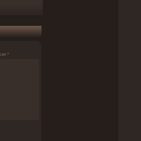
 con
*