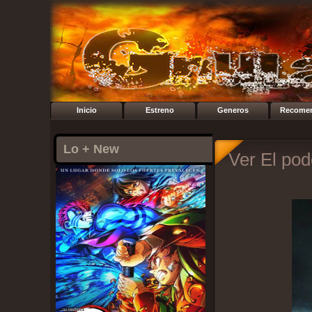
Inicio
Estreno
Generos
Recome
Lo + New
Ver El pod