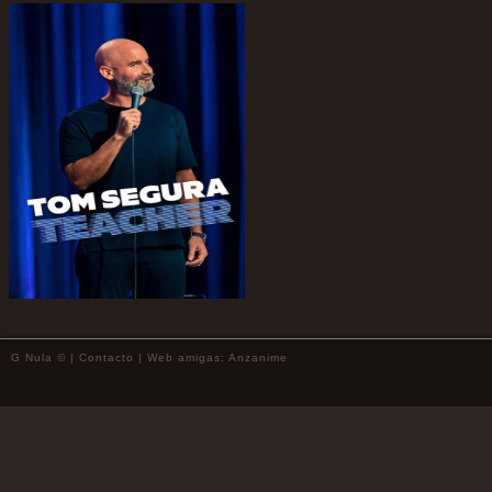
G Nula © |
Contacto
| Web amigas:
Anzanime