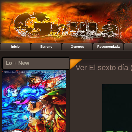
Inicio
Estreno
Generos
Recomendada
Lo + New
Ver El sexto día 