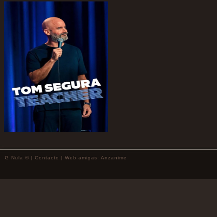
G Nula © |
Contacto
| Web amigas:
Anzanime