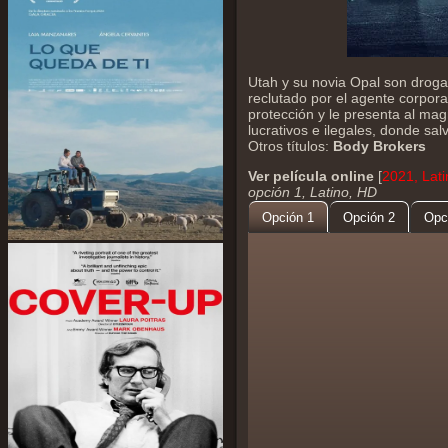
Utah y su novia Opal son drogad
reclutado por el agente corpor
protección y le presenta al ma
lucrativos e ilegales, donde sal
Otros títulos:
Body Brokers
Ver película online
[
2021, Lati
opción 1, Latino, HD
Opción 1
Opción 2
Opc