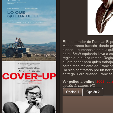
El ex operador de Fuerzas Espec
Mediterráneo francés, donde pr
bienes —humanos o de cualquie
en su BMW equipado lleva a cab
reglas que nunca rompe. Regla
quiere saber para quién trabaja
carga más reciente de Frank ap
Ha sido contratado por un nort
entrega. Pero cuando Frank se 
Ver película online
[
2002, Lat
opción 1, Latino, HD
Opción 1
Opción 2