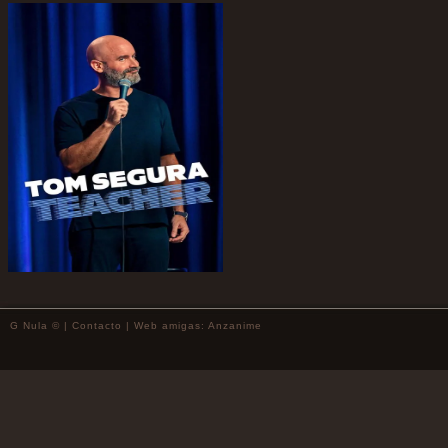
G Nula © |
Contacto
| Web amigas:
Anzanime