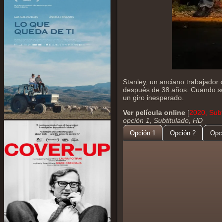
Stanley, un anciano trabajador 
después de 38 años. Cuando se 
un giro inesperado.
Ver película online
[
2020, Subt
opción 1, Subtitulado, HD
Opción 1
Opción 2
Opc