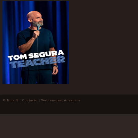
G Nula © |
Contacto
| Web amigas:
Anzanime