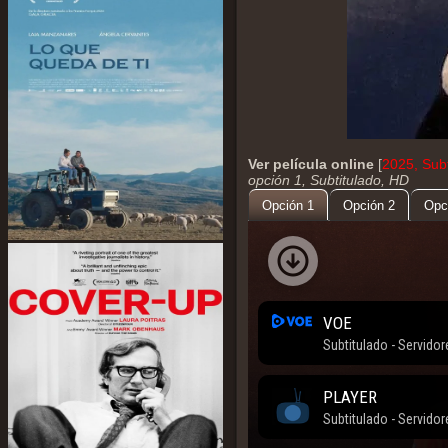
Ver película online
[
2025, Sub
opción 1, Subtitulado, HD
Opción 1
Opción 2
Opc