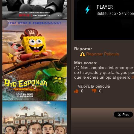
Reportar
Reportar Película
Más cosas:
(1) Nos complace informar que 
de tu agrado y que la hayas podi
que le eches un ojo al género
t
Valora la película
0
0