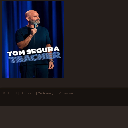
G Nula © |
Contacto
| Web amigas:
Anzanime