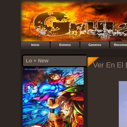
Inicio
Estreno
Generos
Recome
Lo + New
Ver En El 