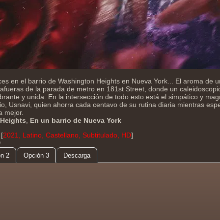
ces en el barrio de Washington Heights en Nueva York... El aroma de un
as afueras de la parada de metro en 181st Street, donde un caleidoscop
rante y unida. En la intersección de todo esto está el simpático y mag
rio, Usnavi, quien ahorra cada centavo de su rutina diaria mientras esp
a mejor.
 Heights
,
En un barrio de Nueva York
[
2021, Latino, Castellano, Subtitulado, HD
]
D
n 2
Opción 3
Descarga