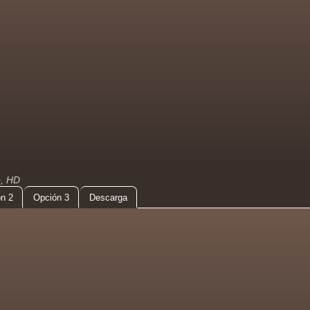
o, HD
n 2
Opción 3
Descarga