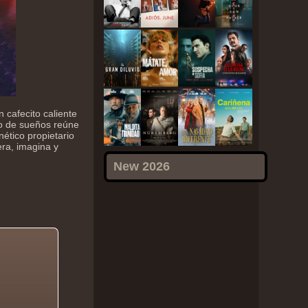
 cafecito caliente
io de sueños reúne
nético propietario
era, imagina y
New 2026