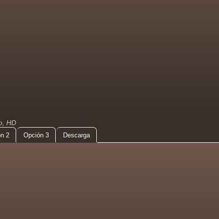
do, HD
n 2
Opción 3
Descarga