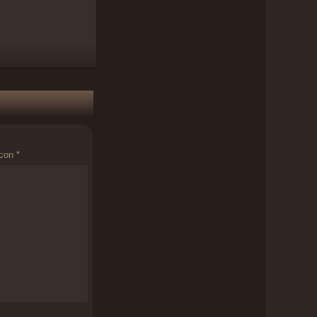
 con
*