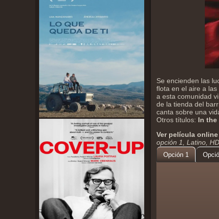
Se encienden las lu
flota en el aire a l
a esta comunidad vib
de la tienda del bar
canta sobre una vid
Otros títulos:
In the
Ver película online
opción 1, Latino, H
Opción 1
Opció