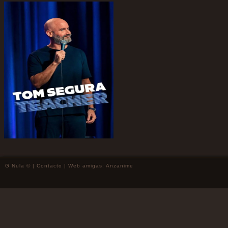
G Nula © |
Contacto
| Web amigas:
Anzanime