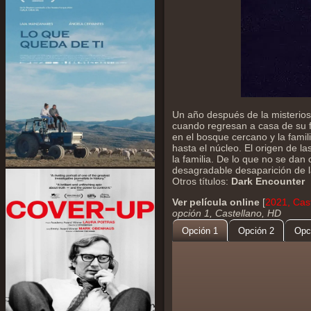
Un año después de la misterios
cuando regresan a casa de su 
en el bosque cercano y la fami
hasta el núcleo. El origen de l
la familia. De lo que no se dan 
desagradable desaparición de l
Otros títulos:
Dark Encounter
Ver película online
[
2021, Cast
opción 1, Castellano, HD
Opción 1
Opción 2
Opc