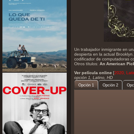
Un trabajador inmigrante en un
despierta en la actual Brooklyn
codificador de computadoras c
Otros títulos:
An American Pic
Ver película online
[
2020, Lati
opción 1, Latino, HD
Opción 1
Opción 2
Opc