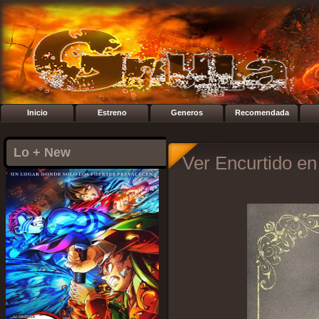
Inicio
Estreno
Generos
Recomendada
Lo + New
Ver Encurtido en