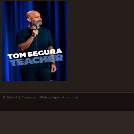
G Nula © |
Contacto
| Web amigas:
Anzanime