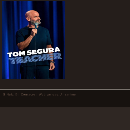
G Nula © |
Contacto
| Web amigas:
Anzanime