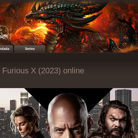
ndada
Series
 Furious X (2023) online