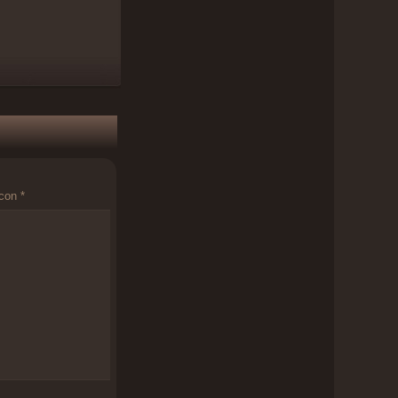
 con
*