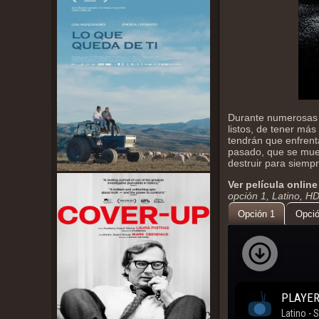
Durante numerosas 
listos, de tener más
tendrán que enfrent
pasado, que se muev
destruir para siemp
Ver película online
opción 1, Latino, H
Opción 1
Opció