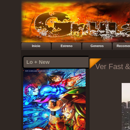
Inicio
Estreno
Generos
Recome
Lo + New
Ver Fast &