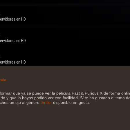
cula
formar que ya se puede ver la película Fast & Furious X de forma onl
do y que la hayas podido ver con facilidad. Si te ha gustado el tema de 
eches un ojo al género
thriller
disponible en gnula.