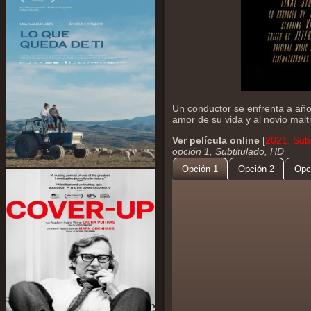
Un conductor se enfrenta a añ
amor de su vida y al novio maltr
Ver película online
[
2021, Sub
opción 1, Subtitulado, HD
Opción 1
Opción 2
Opc