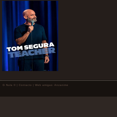
G Nula © |
Contacto
| Web amigas:
Anzanime