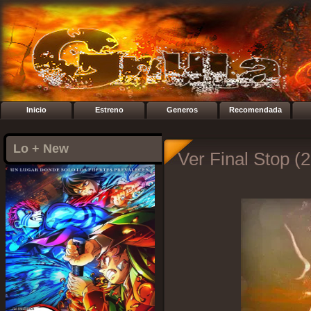
Inicio
Estreno
Generos
Recomendada
Lo + New
Ver Final Stop (