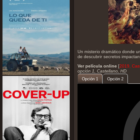
Un misterio dramático donde u
de descubrir secretos impactante
Ver película online
[
2019, Cast
opción 1, Castellano, HD
Opción 1
Opción 2