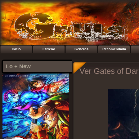
Inicio
Estreno
Generos
Recomendada
Lo + New
Ver Gates of Dar