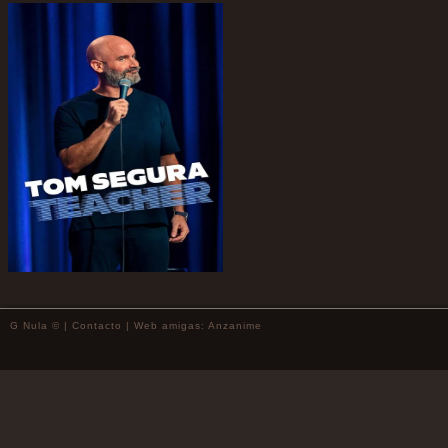
G Nula © |
Contacto
| Web amigas:
Anzanime