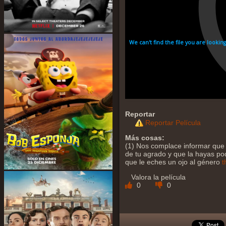
Reportar
Reportar Película
Más cosas:
(1) Nos complace informar que 
de tu agrado y que la hayas podi
que le eches un ojo al género
t
Valora la película
0
0