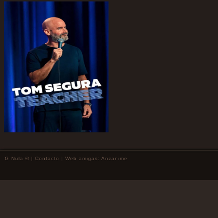
G Nula © |
Contacto
| Web amigas:
Anzanime