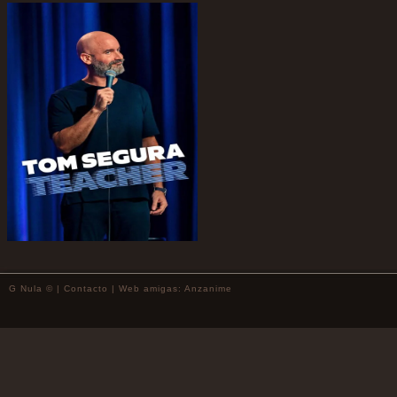
G Nula © |
Contacto
| Web amigas:
Anzanime