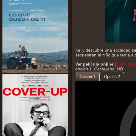
Kelly descubre una sociedad se
secuestran al niño que tenía a 
Ver película online
[
2020, Cast
opción 1, Castellano, HD
Opción 1
Opción 2