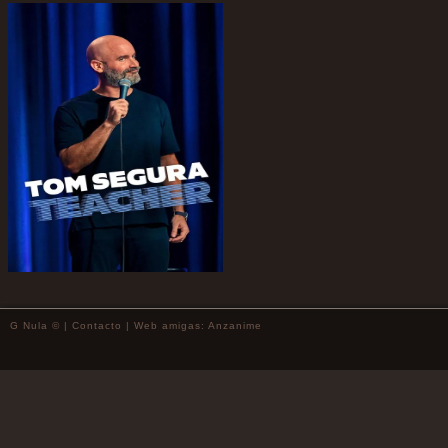
G Nula © |
Contacto
| Web amigas:
Anzanime