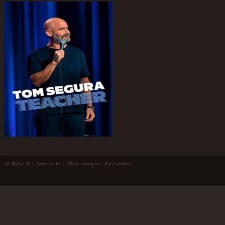
G Nula © |
Contacto
| Web amigas:
Anzanime