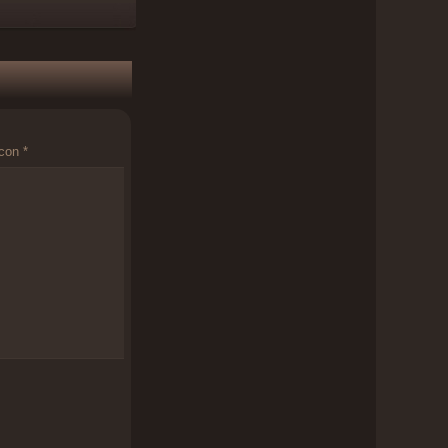
 con
*