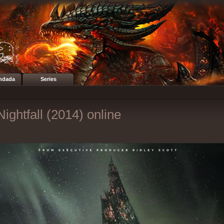
ndada
Series
Nightfall (2014) online