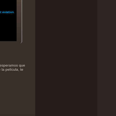
, esperamos que
la película, te