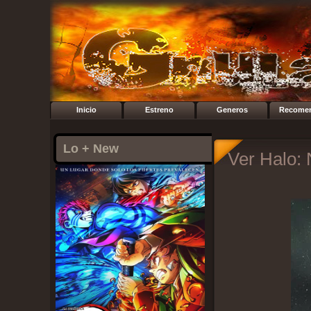
Inicio
Estreno
Generos
Recome
Lo + New
Ver Halo: 