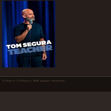
G Nula © |
Contacto
| Web amigas:
Anzanime