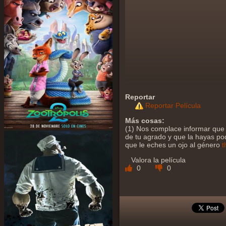
Reportar
Reportar Película
Más cosas:
(1) Nos complace informar que 
de tu agrado y que la hayas podi
que le eches un ojo al género
t
Valora la película
0
0