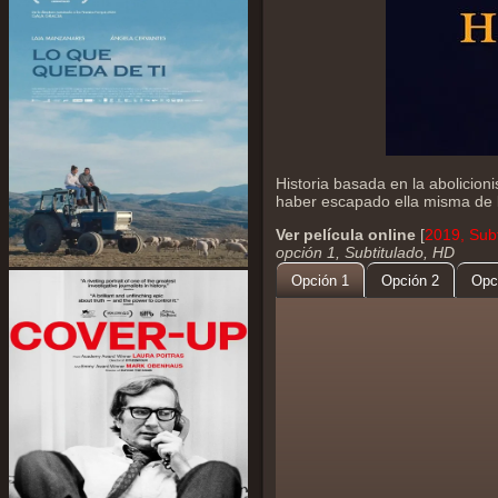
Historia basada en la abolicion
haber escapado ella misma de l
Ver película online
[
2019, Subt
opción 1, Subtitulado, HD
Opción 1
Opción 2
Opc