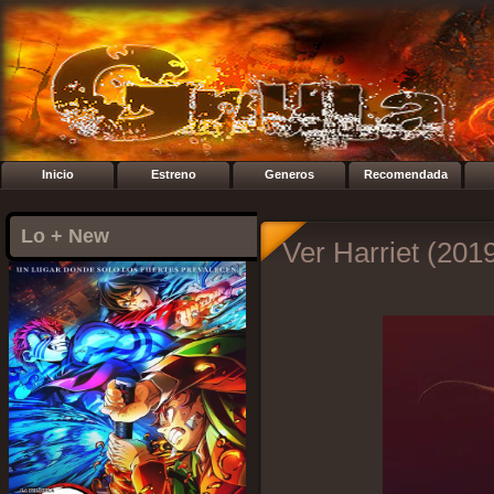
Inicio
Estreno
Generos
Recomendada
Lo + New
Ver Harriet (2019