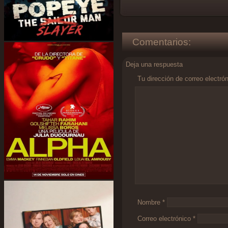
Comentarios:
Deja una respuesta
Tu dirección de correo electró
Comentario
*
Nombre
*
Correo electrónico
*