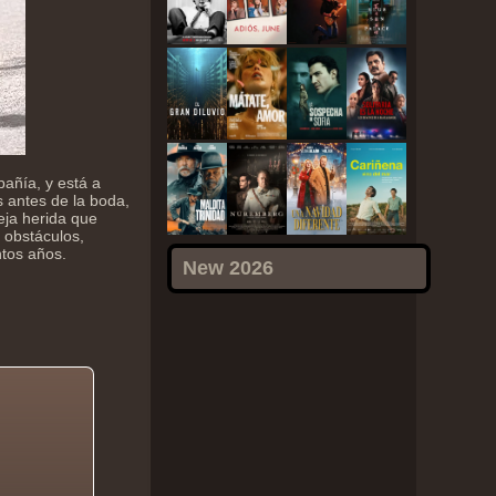
añía, y está a
 antes de la boda,
eja herida que
 obstáculos,
ntos años.
New 2026