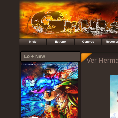
Inicio
Estreno
Generos
Recome
Lo + New
Ver Herma