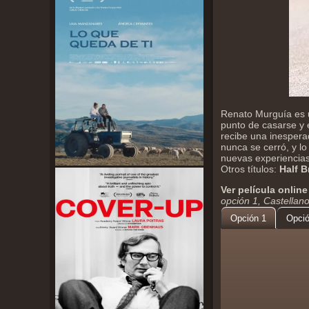
Renato Murguía es u
punto de casarse y 
recibe una inesperad
nunca se cerró, y l
nuevas experiencias
Otros títulos:
Half B
Ver película online
opción 1, Castellan
Opción 1
Opció