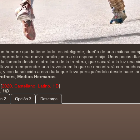
n hombre que lo tiene todo: es inteligente, dueño de una exitosa comp
emprender una nueva familia junto a su esposa e hijo. Unos pocos días
a llamada desde el otro lado de la frontera; que sacará a la luz una vi
o llevará a emprender una travesía en la que se encontrará con muchos
, y con la solución a esa duda que lleva persiguiéndolo desde hace ta
rothers
,
Medios Hermanos
[
2020, Castellano, Latino, HD
]
o, HD
n 2
Opción 3
Descarga