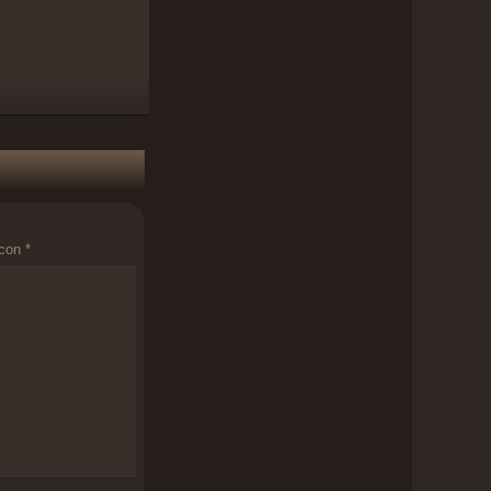
 con
*