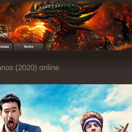
ndada
Series
nos (2020) online