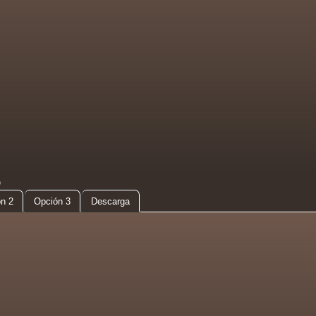
D
n 2
Opción 3
Descarga