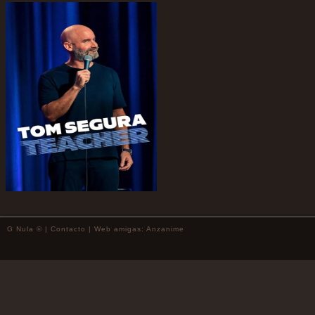
G Nula © |
Contacto
| Web amigas:
Anzanime