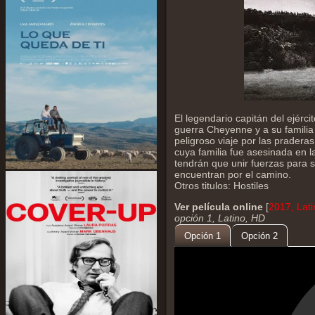
El legendario capitán del ejér
guerra Cheyenne y a su familia 
peligroso viaje por las prade
cuya familia fue asesinada en 
tendrán que unir fuerzas para s
encuentran por el camino.
Otros titulos: Hostiles
Ver película online
[
2017, Lat
opción 1, Latino, HD
Opción 1
Opción 2