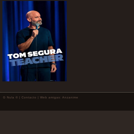
G Nula © |
Contacto
| Web amigas:
Anzanime