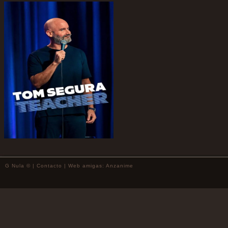
G Nula © |
Contacto
| Web amigas:
Anzanime