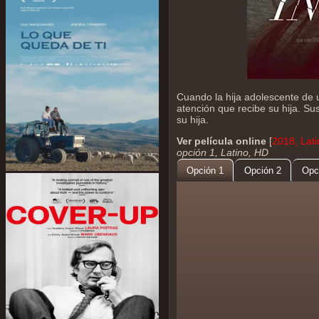
Cuando la hija adolescente de 
atención que recibe su hija. S
su hija.
Ver película online
[
2018, Lat
opción 1, Latino, HD
Opción 1
Opción 2
Opc