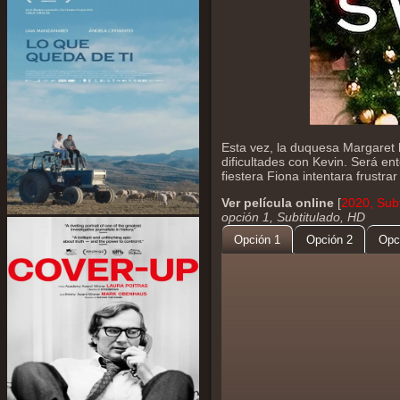
Esta vez, la duquesa Margaret 
dificultades con Kevin. Será en
fiestera Fiona intentara frustra
Ver película online
[
2020, Subt
opción 1, Subtitulado, HD
Opción 1
Opción 2
Opc