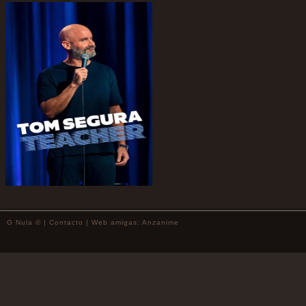
G Nula © |
Contacto
| Web amigas:
Anzanime