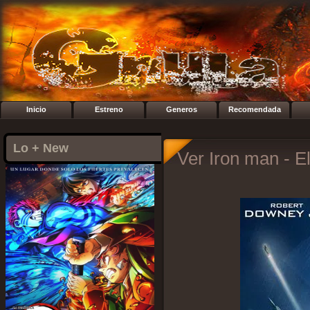
Inicio
Estreno
Generos
Recomendada
Lo + New
Ver Iron man - E