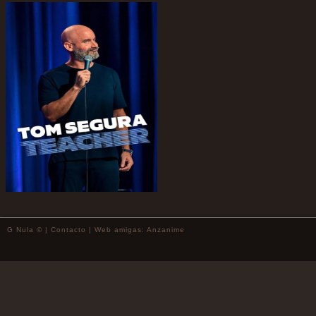
G Nula © |
Contacto
| Web amigas:
Anzanime