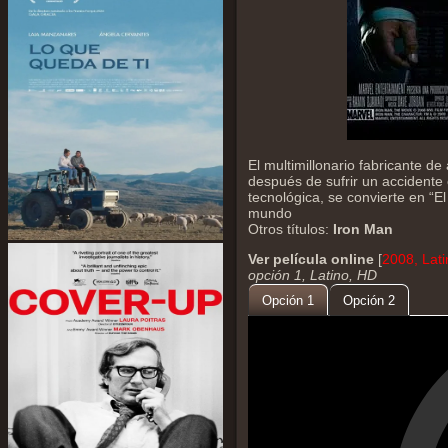
El multimillonario fabricante d
después de sufrir un accident
tecnológica, se convierte en “E
mundo
Otros títulos:
Iron Man
Ver película online
[
2008, Lat
opción 1, Latino, HD
Opción 1
Opción 2