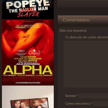
Comentarios:
Deja una respuesta
Tu dirección de correo electró
Comentario
*
Nombre
*
Correo electrónico
*