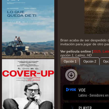
Brian acaba de ser despedido d
invitación para jugar de otro pa
Ver película online
[
2025, Lati
opción 1, Latino, HD
Opción 1
Opción 2
Opc