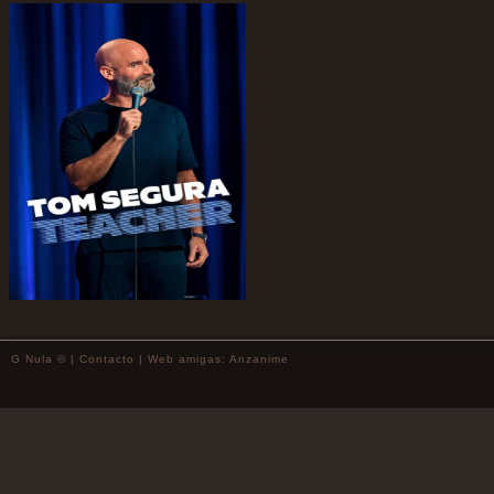
G Nula © |
Contacto
| Web amigas:
Anzanime