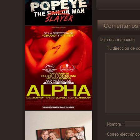
Comentarios:
Deja una respuesta
Tu dirección de co
Comentario
*
Nombre
*
Correo electrónic