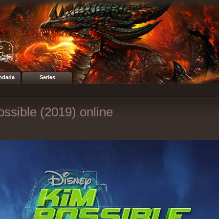
ndada
Series
ssible (2019) online