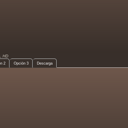
o, HD
n 2
Opción 3
Descarga