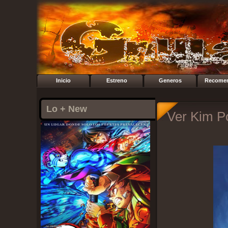
Inicio
Estreno
Generos
Recome
Lo + New
Ver Kim Po