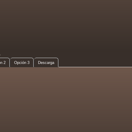
D
n 2
Opción 3
Descarga