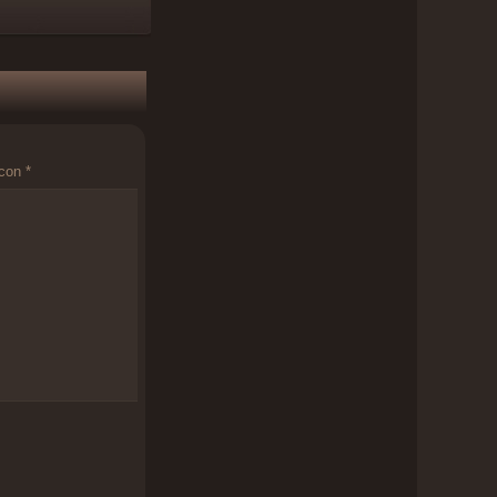
 con
*