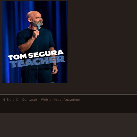
G Nula © |
Contacto
| Web amigas:
Anzanime