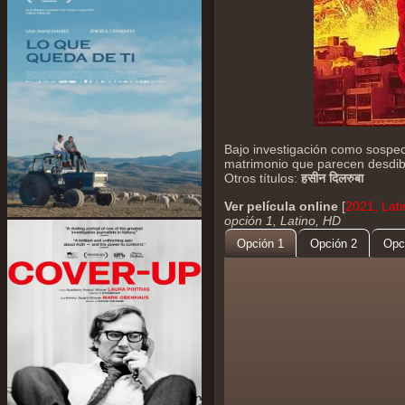
Bajo investigación como sospec
matrimonio que parecen desdib
Otros títulos:
हसीन दिलरुबा
Ver película online
[
2021, Lati
opción 1, Latino, HD
Opción 1
Opción 2
Opc