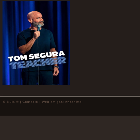
G Nula © |
Contacto
| Web amigas:
Anzanime