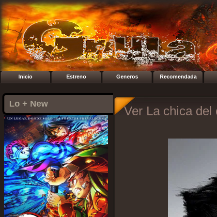
Inicio
Estreno
Generos
Recomendada
Lo + New
Ver La chica del