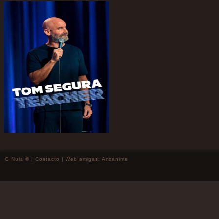
G Nula © |
Contacto
| Web amigas:
Anzanime