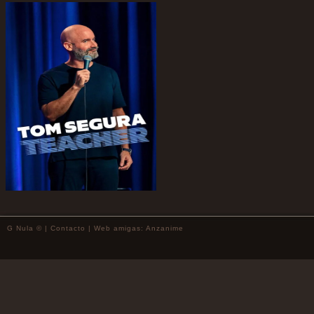
G Nula © |
Contacto
| Web amigas:
Anzanime