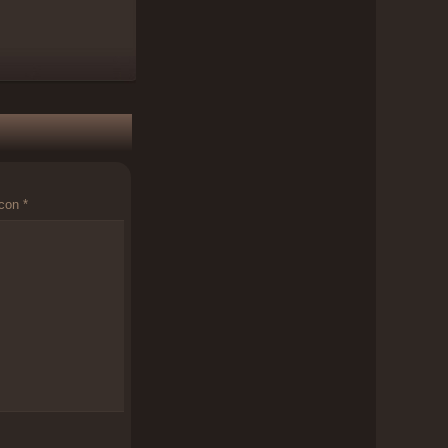
 con
*