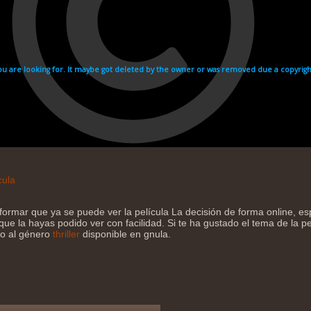
cula
formar que ya se puede ver la película La decisión de forma online, 
que la hayas podido ver con facilidad. Si te ha gustado el tema de la pe
jo al género
thriller
disponible en gnula.