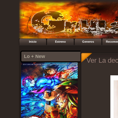
Inicio
Estreno
Generos
Recome
Lo + New
Ver La dec