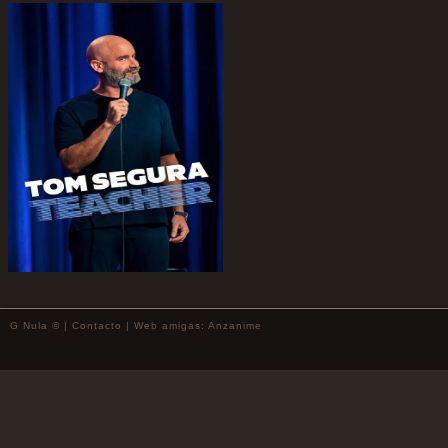
G Nula © |
Contacto
| Web amigas:
Anzanime