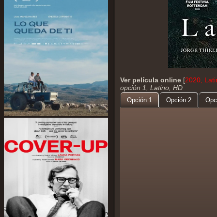
Ver película online
[
2020, Lat
opción 1, Latino, HD
Opción 1
Opción 2
Opc