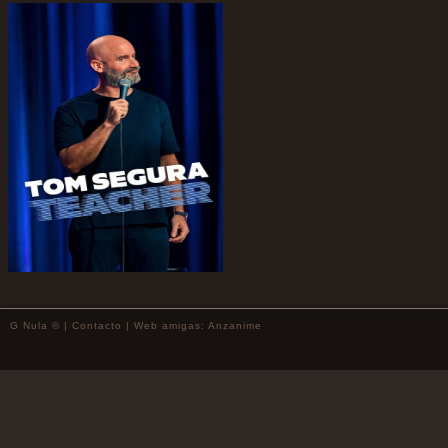
G Nula © |
Contacto
| Web amigas:
Anzanime