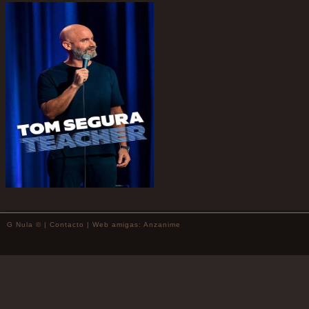
G Nula © |
Contacto
| Web amigas:
Anzanime