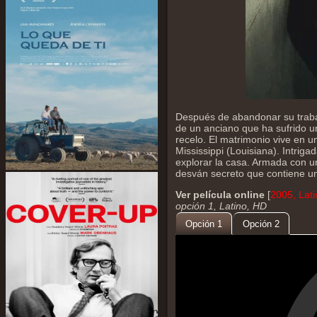
Después de abandonar su trabaj
de un anciano que ha sufrido u
recelo. El matrimonio vive en u
Mississippi (Louisiana). Intrig
explorar la casa. Armada con u
desván secreto que contiene un 
Ver película online
[
2005, Lat
opción 1, Latino, HD
Opción 1
Opción 2