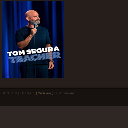
G Nula © |
Contacto
| Web amigas:
Anzanime