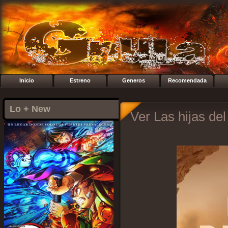
Inicio
Estreno
Generos
Recomendada
Lo + New
Ver Las hijas del