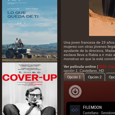
Una joven francesa de 19 años 
mujeres con otras jóvenes llega
ayudante de la directora, Mada
esclava lleva a Rabia a ir más 
monstruo en que la está convirt
Ver película online
[
2024, Cast
opción 1, Castellano, HD
Opción 1
Opción 2
Opc