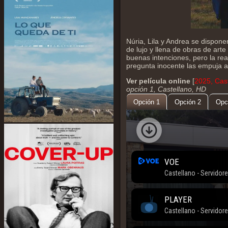
Núria, Lila y Andrea se dispone
de lujo y llena de obras de ar
buenas intenciones, pero la r
pregunta inocente las empuja a 
Ver película online
[
2025, Cas
opción 1, Castellano, HD
Opción 1
Opción 2
Opc