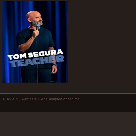
G Nula © |
Contacto
| Web amigas:
Anzanime