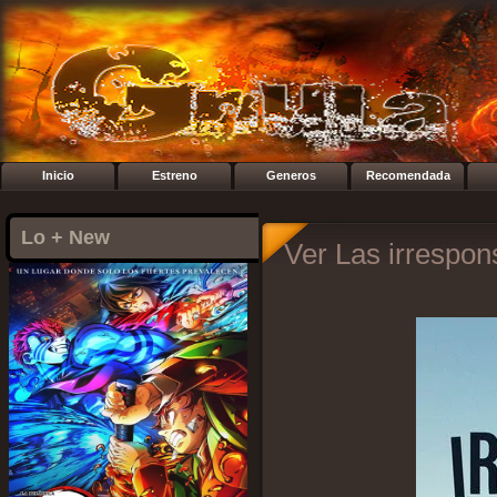
Inicio
Estreno
Generos
Recomendada
Lo + New
Ver Las irrespon