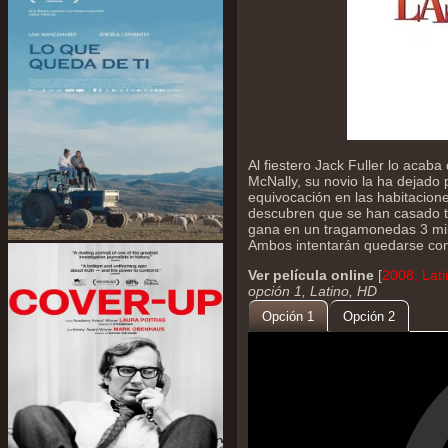
Al fiestero Jack Fuller lo acaba
McNally, su novio la ha dejado
equivocación en las habitaciones
descubren que se han casado tr
gana en un tragamonedas 3 mil
Ambos intentarán quedarse con 
Ver película online
[
2008, Lat
opción 1, Latino, HD
Opción 1
Opción 2