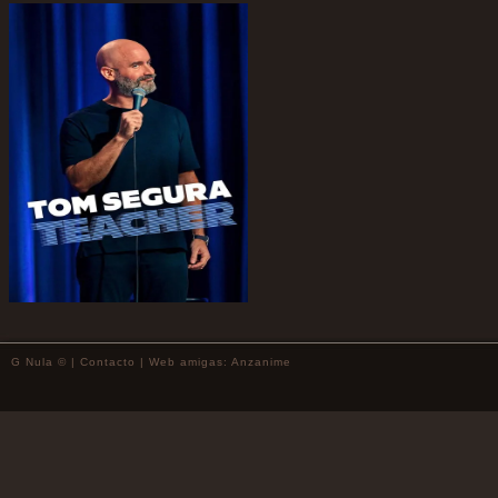
G Nula © |
Contacto
| Web amigas:
Anzanime