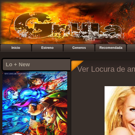
Inicio
Estreno
Generos
Recomendada
Lo + New
Ver Locura de a