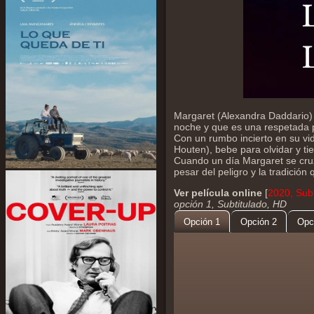
Margaret (Alexandra Daddario) e
noche y que es una respetada p
Con un rumbo incierto en su vi
Houten), bebe para olvidar y t
Cuando un día Margaret se cru
pesar del peligro y la tradición 
Ver película online
[
2020, Sub
opción 1, Subtitulado, HD
Opción 1
Opción 2
Opc