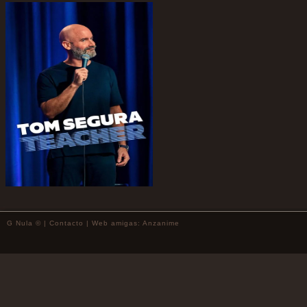
G Nula © |
Contacto
| Web amigas:
Anzanime