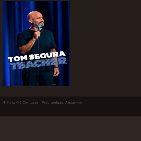
G Nula © |
Contacto
| Web amigas:
Anzanime