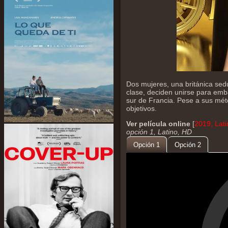
Dos mujeres, una británica sedu
clase, deciden unirse para emba
sur de Francia. Pese a sus mé
objetivos.
Ver película online
[
2019, Lat
opción 1, Latino, HD
Opción 1
Opción 2