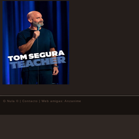
G Nula © |
Contacto
| Web amigas:
Anzanime