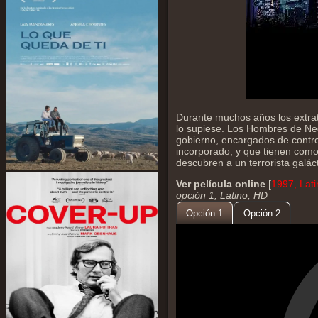
Durante muchos años los extrat
lo supiese. Los Hombres de Neg
gobierno, encargados de control
incorporado, y que tienen como 
descubren a un terrorista galá
Ver película online
[
1997, Lat
opción 1, Latino, HD
Opción 1
Opción 2