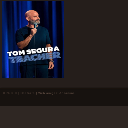
G Nula © |
Contacto
| Web amigas:
Anzanime