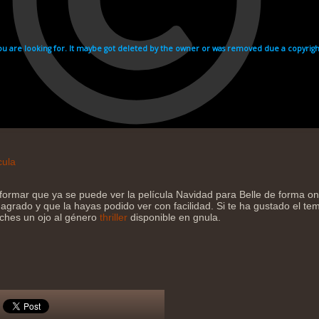
cula
formar que ya se puede ver la película Navidad para Belle de forma o
agrado y que la hayas podido ver con facilidad. Si te ha gustado el tema
eches un ojo al género
thriller
disponible en gnula.