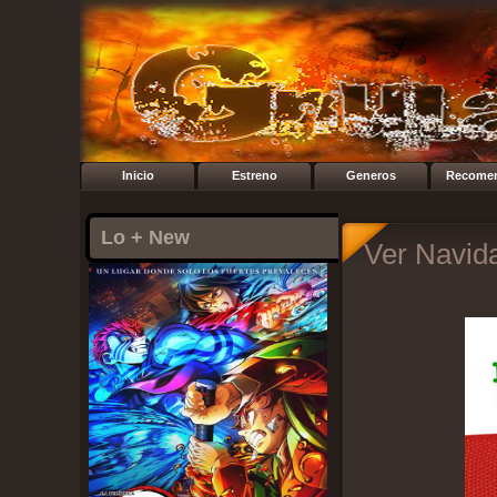
Inicio
Estreno
Generos
Recome
Lo + New
Ver Navida