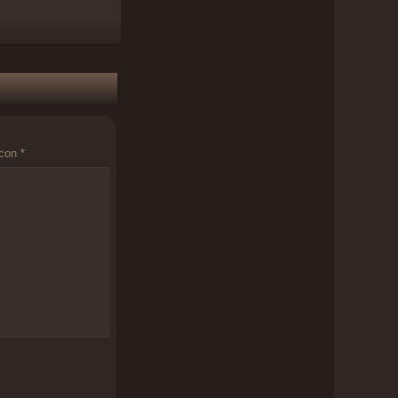
 con
*