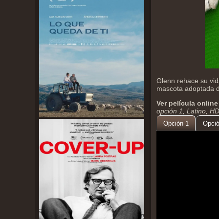
Glenn rehace su vid
mascota adoptada de 
Ver película online
opción 1, Latino, H
Opción 1
Opció