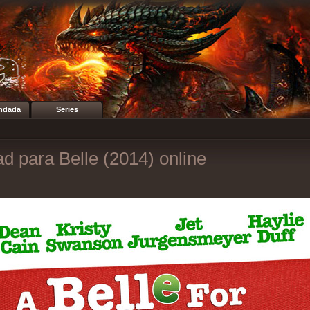
ndada
Series
d para Belle (2014) online