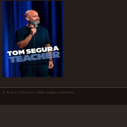
G Nula © |
Contacto
| Web amigas:
Anzanime